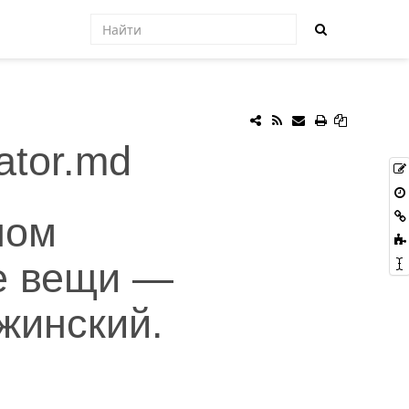
ator.md
ном
е вещи —
жинский.