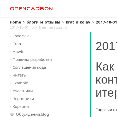
OpenCarbon
Home
блоги_и_отзывы
krat_nikolay
2017-10-01
2017-10-01_lock_free_iterator.md
Foxdev 7
201
Crab
Howto
Правила разработки
Как
Соглашения кода
Читать
кон
Example
ите
Участники
Черновики
Корзина
Tags: чит
Обсуждения.blog