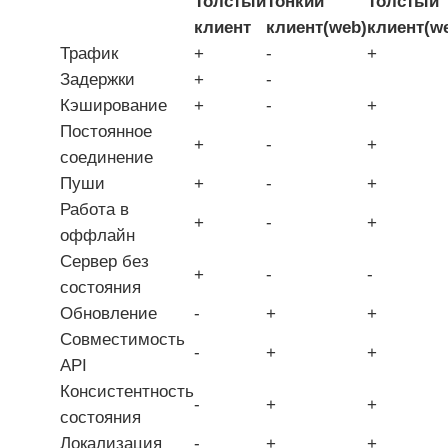
Толстый
Тонкий
Толстый
клиент
клиент(web)
клиент(w
Трафик
+
-
+
Задержки
+
-
Кэширование
+
-
+
Постоянное
+
-
+
соединение
Пуши
+
-
+
Работа в
+
-
+
оффлайн
Сервер без
+
-
-
состояния
Обновление
-
+
+
Совместимость
-
+
+
API
Консистентность
-
+
+
состояния
Локализация
-
+
+