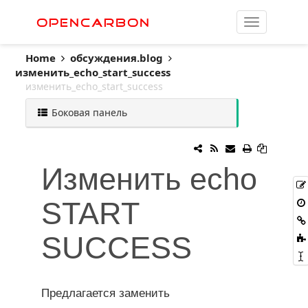
OpenCarbon
Home
обсуждения.blog
изменить_echo_start_success
изменить_echo_start_success
Боковая панель
Изменить echo
START
SUCCESS
Предлагается заменить