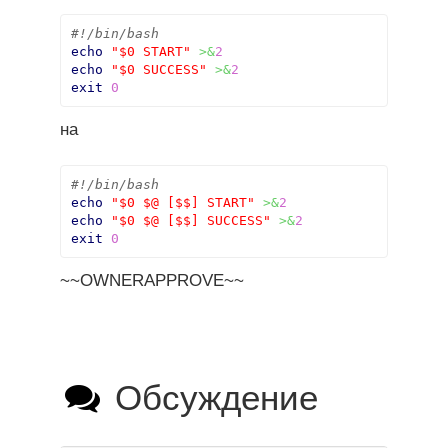
#!/bin/bash
echo
"$0 START"
>&
2
echo
"$0 SUCCESS"
>&
2
exit
0
на
#!/bin/bash
echo
"$0 $@ [$$] START"
>&
2
echo
"$0 $@ [$$] SUCCESS"
>&
2
exit
0
~~OWNERAPPROVE~~
Обсуждение