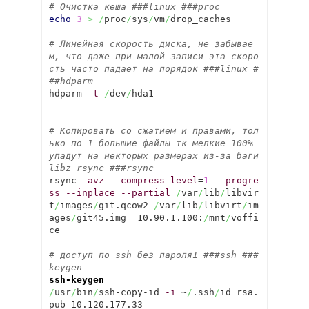
# Очистка кеша ###linux ###proc 
echo
3
>
/
proc
/
sys
/
vm
/
drop_caches 

# Линейная скорость диска, не забывае
м, что даже при малой записи эта скоро
сть часто падает на порядок ###linux #
##hdparm
hdparm 
-t
/
dev
/
hda1   

# Копировать со сжатием и правами, тол
ько по 1 большие файлы тк мелкие 100% 
упадут на некторых размерах из-за баги 
libz rsync ###rsync
rsync 
-avz
--compress-level
=
1
--progre
ss
--inplace
--partial
/
var
/
lib
/
libvir
t
/
images
/
git.qcow2 
/
var
/
lib
/
libvirt
/
im
ages
/
git45.img  10.90.1.100:
/
mnt
/
voffi
ce

# доступ по ssh без пароля1 ###ssh ###
keygen
ssh-keygen
/
usr
/
bin
/
ssh-copy-id 
-i
 ~
/
.ssh
/
id_rsa.
pub 10.120.177.33
