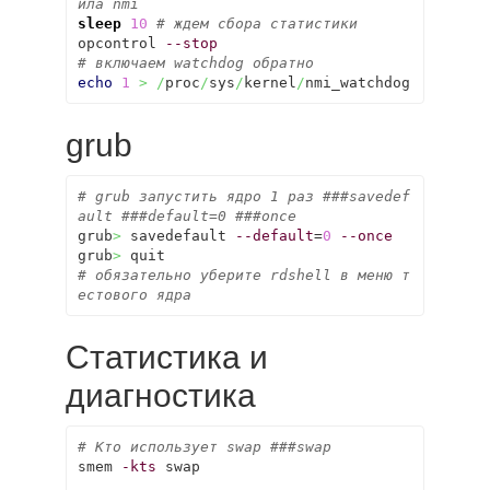
ила nmi
sleep
10
# ждем сбора статистики
opcontrol 
--stop
# включаем watchdog обратно
echo
1
>
/
proc
/
sys
/
kernel
/
nmi_watchdog
grub
# grub запустить ядро 1 раз ###savedef
ault ###default=0 ###once
grub
>
 savedefault 
--default
=
0
--once
grub
>
# обязательно уберите rdshell в меню т
естового ядра
Статистика и
диагностика
# Кто использует swap ###swap
smem 
-kts
 swap
