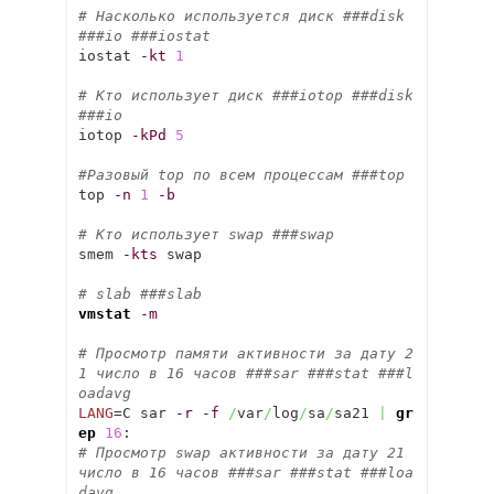
# Насколько используется диск ###disk 
###io ###iostat
iostat 
-kt
1
# Кто использует диск ###iotop ###disk 
###io
iotop 
-kPd
5
#Разовый top по всем процессам ###top
top 
-n
1
-b
# Кто использует swap ###swap
smem 
-kts
 swap

# slab ###slab
vmstat
-m
# Просмотр памяти активности за дату 2
1 число в 16 часов ###sar ###stat ###l
oadavg
LANG
=C sar 
-r
-f
/
var
/
log
/
sa
/
sa21 
|
gr
ep
16
# Просмотр swap активности за дату 21 
число в 16 часов ###sar ###stat ###loa
davg