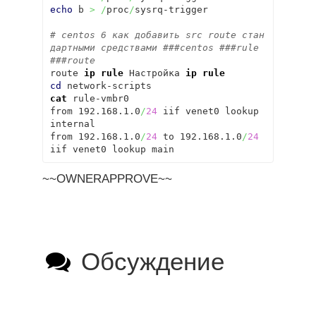
echo
 b 
>
/
proc
/
sysrq-trigger

# centos 6 как добавить src route стан
дартными средствами ###centos ###rule 
###route
route 
ip rule
 Настройка 
ip rule
cd
cat
 rule-vmbr0

from 192.168.1.0
/
24
 iif venet0 lookup 
internal

from 192.168.1.0
/
24
 to 192.168.1.0
/
24
iif venet0 lookup main
~~OWNERAPPROVE~~
Обсуждение