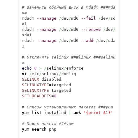
# заменить сбойный диск в mdadm ###mda
dm
mdadm 
--manage
/
dev
/
md0 
--fail
/
dev
/
sd
a1

mdadm 
--manage
/
dev
/
md0 
--remove
/
dev
/
sda1

mdadm 
--manage
/
dev
/
md0 
--add
/
dev
/
sda
1

# Отключить selinux ###linux ###selinu
x
echo
0
>
/
selinux
/
vi
/
etc
/
selinux
/
SELINUX
SELINUXTYPE
SELINUXTYPE
SETLOCALDEFS
=
0
# Список установленных пакетов ###yum
yum list
 installed 
|
awk
'{print $1}'
# Поиск пакета ###yum 
yum search
 php   
