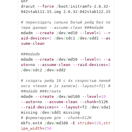
onf

dracut 
--force
/
boot
/
initramfs-2.6.32-
042stab112.15.img 2.6.32-042stab112.15

# пересоздать сильно битый рейд без по
тери данных --assume-clean ###mdadm 
mdadm 
--create
/
dev
/
md10 
--level
=
1
--r
aid-devices
=
2
/
dev
/
sdc1 
/
dev
/
sdd1 
--as
sume-clean
###mdadm
mdadm 
--create
/
dev
/
md50 
--level
=
1
--a
uto
=no 
--assume-clean
--raid-devices
=
2
/
dev
/
sdc2 
/
dev
/
sdd2

# создать рейд 10 с 4x скоростью линей
ного чтения и 1x записи(--layout=f2) #
##mdadm ###create
mdadm 
--create
/
dev
/
md100 
--level
=
10
--auto
=no 
--assume-clean
--chunk
=512K 
--raid-devices
=
4
--layout
=f2 
/
dev
/
sda1 
missing 
/
dev
/
# форматируем для --chunk=512K
mkfs.ext4 
/
dev
/
md100 
-E
stride
=
128
,
str
ipe_width
=
256