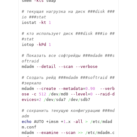
smem 
-kts
 swap

# текущая нагрузка на диск ###disk ###
io ###stat
iostat 
-kt
1
# кто использует диск ###disk ###io ##
#stat
iotop 
-kPd
1
# Показать все софтрейды ###mdadm ###s
oftraid
mdadm 
--detail
--scan
--verbose
# Создать рейд ###mdadm ###softraid ##
#зеркало
mdadm 
--create
--metadata
=
0.90
--verb
ose
-c
512
/
dev
/
md0 
--level
=
0
--raid-d
evices
=
2
/
dev
/
sda7 
/
dev
/
sdb7

# сохранить текущую конфигурацию ###md
adm 
echo
 AUTO +imsm +
1
.x 
-all
>
/
etc
/
mdad
m.conf

mdadm 
--examine
--scan
>>
/
etc
/
mdadm.c