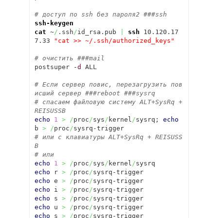
# доступ по ssh без пароля2 ###ssh
ssh-keygen
cat
 ~
/
.ssh
/
id_rsa.pub 
|
ssh
 10.120.17
7.33 
"cat >> ~/.ssh/authorized_keys"
# очистить ###mail
postsuper 
-d
 ALL

# Если сервер повис, перезагрузить пов
исший сервер ###reboot ###sysrq
# спасаем файловую систему ALT+SysRq + 
REISUSSB
echo
1
>
/
proc
/
sys
/
kernel
/
sysrq; 
echo
b 
>
/
proc
/
# или с клавиатуры ALT+SysRq + REISUSS
B
# или
echo
1
>
/
proc
/
sys
/
kernel
/
echo
 r 
>
/
proc
/
echo
 e 
>
/
proc
/
echo
 i 
>
/
proc
/
echo
 s 
>
/
proc
/
echo
 u 
>
/
proc
/
echo
 s 
>
/
proc
/