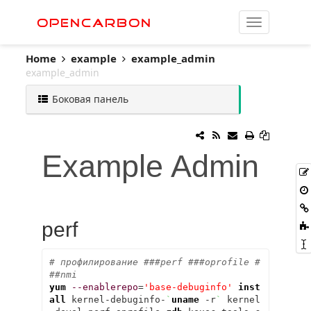
OpenCarbon
Home
example
example_admin
example_admin
Боковая панель
Example Admin
perf
# профилирование ###perf ###oprofile #
##nmi
yum
--enablerepo
=
'base-debuginfo'
inst
all
 kernel-debuginfo-
`
uname
 -r
`
 kernel