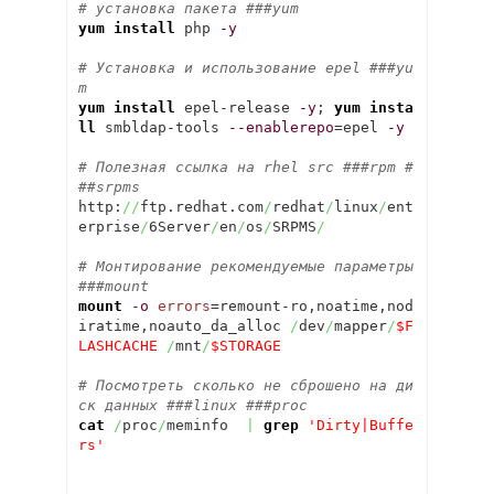
# установка пакета ###yum 
yum install
 php 
-y
# Установка и использование epel ###yu
m
yum install
 epel-release 
-y
; 
yum insta
ll
 smbldap-tools 
--enablerepo
=epel 
-y
# Полезная ссылка на rhel src ###rpm #
##srpms
http:
//
ftp.redhat.com
/
redhat
/
linux
/
ent
erprise
/
6Server
/
en
/
os
/
SRPMS
/
# Монтирование рекомендуемые параметры 
###mount 
mount
-o
errors
=remount-ro,noatime,nod
iratime,noauto_da_alloc 
/
dev
/
mapper
/
$F
LASHCACHE
/
mnt
/
$STORAGE
# Посмотреть сколько не сброшено на ди
ск данных ###linux ###proc 
cat
/
proc
/
meminfo  
|
grep
'Dirty|Buffe
rs'