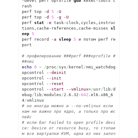
-devel perf oprofile 
gdb
 kexec-tools c
rash

perf top 
-d
5
-U
perf top 
-d
5
-g
-U
perf 
stat
-e
 task-clock,cycles,instruc
tions,cache-references,cache-misses 
sl
eep
5
perf record 
-a
sleep
5
 и потом perf re
port

# профилирование ###perf ###oprofile #
##nmi
echo
0
>
/
proc
/
sys
/
kernel
/
nmi_watchdog

opcontrol 
--deinit
opcontrol 
--init
opcontrol 
--reset
opcontrol 
--start
--vmlinux
=
/
usr
/
lib
/
d
ebug
/
lib
/
modules
/
2.6.32-
642
.el6.x86_6
4
/
# но иногда можно и --no-vmlinux если 
нам не важно про ядро, а только про юс
пейс
# если баг Failed to open profile devi
ce: Device or resource busy, то стопае
м все виртуалки KVM, одна из них залоч