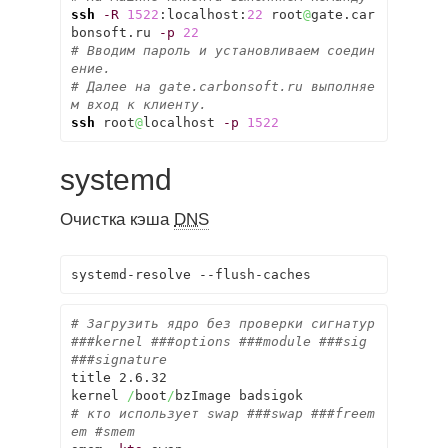
ssh
-R
1522
:localhost:
22
 root
@
gate.car
bonsoft.ru 
-p
22
# Вводим пароль и установливаем соедин
ение.
# Далее на gate.carbonsoft.ru выполняе
м вход к клиенту.
ssh
 root
@
localhost 
-p
1522
systemd
Очистка кэша
DNS
systemd-resolve --flush-caches
# Загрузить ядро без проверки сигнатур 
###kernel ###options ###module ###sig 
###signature
title 2.6.32

kernel 
/
boot
/
# кто использует swap ###swap ###freem
em #smem