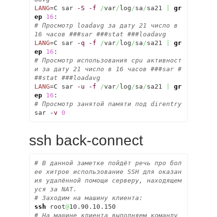
LANG
=C sar 
-S
-f
/
var
/
log
/
sa
/
sa21 
|
gr
ep
16
# Просмотр loadavg за дату 21 число в 
16 часов ###sar ###stat ###loadavg
LANG
=C sar 
-q
-f
/
var
/
log
/
sa
/
sa21 
|
gr
ep
16
# Просмотр использования cpu активност
и за дату 21 число в 16 часов ###sar #
##stat ###loadavg
LANG
=C sar 
-u
-f
/
var
/
log
/
sa
/
sa21 
|
gr
ep
16
# Просмотр занятой памяти под direntry
sar 
-v
0
ssh back-connect
# В данной заметке пойдёт речь про бол
ее хитрое использование SSH для оказан
ия удалённой помощи серверу, находящем
уся за NAT.
# Заходим на машину клиента:
ssh
 root
@
# На машине клиента выполняем команду