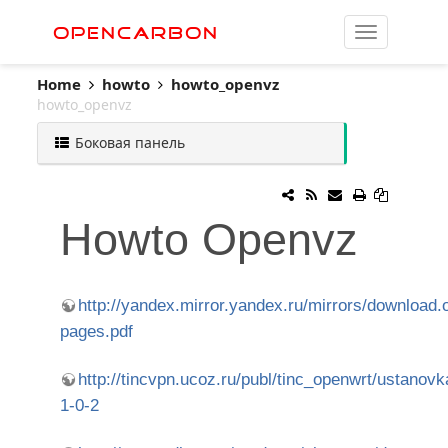
OpenCarbon
Home
howto
howto_openvz
howto_openvz
Боковая панель
Howto Openvz
http://yandex.mirror.yandex.ru/mirrors/download
pages.pdf
http://tincvpn.ucoz.ru/publ/tinc_openwrt/ustanov
1-0-2