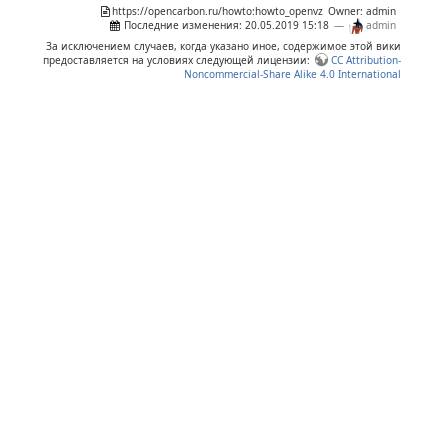
https://opencarbon.ru/howto:howto_openvz
Owner: admin
Последние изменения:
20.05.2019 15:18
—
admin
За исключением случаев, когда указано иное, содержимое этой вики
предоставляется на условиях следующей лицензии:
CC Attribution-
Noncommercial-Share Alike 4.0 International