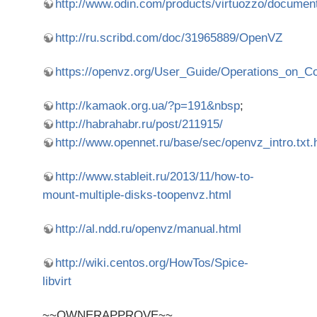
http://www.odin.com/products/virtuozzo/document
http://ru.scribd.com/doc/31965889/OpenVZ
https://openvz.org/User_Guide/Operations_on_Co
http://kamaok.org.ua/?p=191&nbsp
;
http://habrahabr.ru/post/211915/
http://www.opennet.ru/base/sec/openvz_intro.txt.
http://www.stableit.ru/2013/11/how-to-
mount-multiple-disks-toopenvz.html
http://al.ndd.ru/openvz/manual.html
http://wiki.centos.org/HowTos/Spice-
libvirt
~~OWNERAPPROVE~~